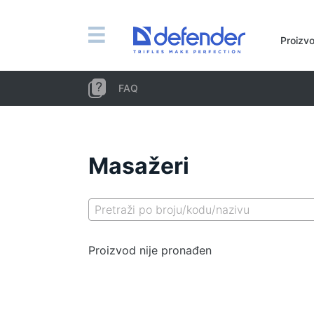
Miševi, podloge, tipkovnice, setove
Proizvo
Setovi (tipkovnica + miš)
Računalni miš
FAQ
Podloge za miš
Tipkovnice
Slušalice, slušalice, mikrofoni
Masažeri
Lavalier mikrofoni
Computer microphones
Bežične slušalice
Slušalice za mobilne uređaje
Proizvod nije pronađen
Računalne slušalice
Slušalice s mikrofonom