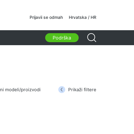
kamere
Prijavii se odmah
Hrvatska / HR
kamere
Podrška
i, torbe, držači, ostali dodaci
ske torbe
 za laptope
i ruksaci za laptope
ruksaci
i na kotačićima
ni modeli/proizvodi
Prikaži filtere
 za organizaciju
i za auto
ci za učenje i slobodno vrijeme
tva za čišćenje