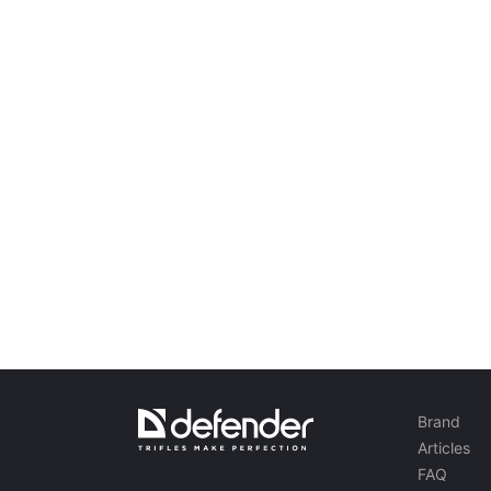
Zvučnički sustavi
Zvučnički sustavi 5.1
Soundbarovi
Zvučnički sustavi 2.1
Radioprijemnici
Zvučnici za nezaboravne zabave
Zvučnički sustavi 2.0
Gramofoni
Zvučnički sustavi 1.0
Serija opreme za igre
Gaming volani
Stolice za igre
Brand
Kombinacije za igre
Articles
Gaming zvučnici
FAQ