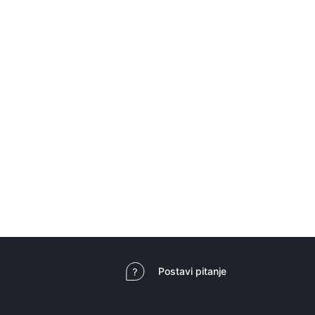
tva za beskontaktno čišćenje
vi, pjene, gelovi
e maramice
tivno bavljenje sportom
ljke
ska oprema
 prostor i kućni namještaj
vi za dom i ured
 za stolove
i za kavu
 stolice
ce za dom i ured
Postavi pitanje
i za igru
g stolice