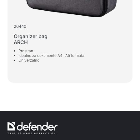
Web-kamere
Web-kamere
26440
Ruksaci, torbe, držači, ostali dodaci
Organizer bag
Sportske torbe
ARCH
Stalci za laptope
Prostran
Torbe i ruksaci za laptope
Idealno za dokumente A4 i A5 formata
Univerzalno
Putni ruksaci
Koferi na kotačićima
Torbe za organizaciju
Držači za auto
Ruksaci za učenje i slobodno vrijeme
Sredstva za čišćenje
Sredstva za beskontaktno čišćenje
Sprejevi, pjene, gelovi