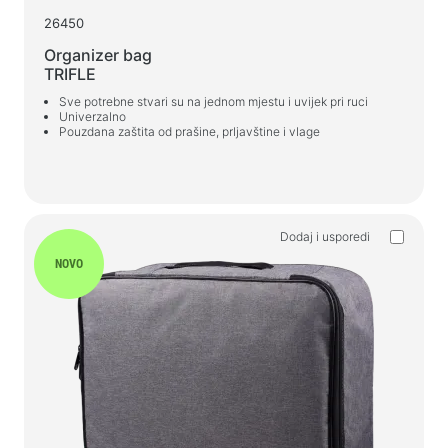
26450
Punjači za auto
Organizer bag
Punjači mrežni
TRIFLE
Sve potrebne stvari su na jednom mjestu i uvijek pri ruci
Kablovi i adapteri
Univerzalno
Pouzdana zaštita od prašine, prljavštine i vlage
Kablovi USB
Mrežni kabeli
Čitači kartica i USB čvorišta
Kablovi audio/video
Dodaj i usporedi
Adapteri
NOVO
Auto uređaji
Držači
Punjači za auto
Auto koji