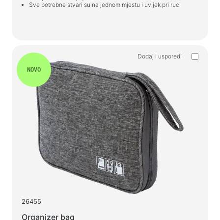
Gaming podloge za miša
Sve potrebne stvari su na jednom mjestu i uvijek pri ruci
Gaming tipkovnice
Slušalice za igrice
Gamepads
Dodaj i usporedi
Gaming miševi
NOVO
Mikrofoni za streaming igara
Stolovi za igru
Gaming uređaji
Gamepads
Gaming volani
Namještaj za igre i dodaci
Pribor i rezervni dijelovi za stolice
Podni tepisi za igru
26455
Stolovi za igru
Organizer bag