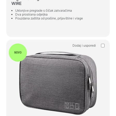
WIRE
Stolice za igre
Uklonjive pregrade s čičak zatvaračima
Dva prostrana odjeljka
Komponente računala
Pouzdana zaštita od prašine, prljavštine i vlage
PSU
Kućišta za računala
Dodaj i usporedi
Zaštita elektronapajanja
NOVO
Produžni kabeli za napajanje
Zaštita od napona
Razvodnici
Stabilizatori napona
Razdjelnik utikača
Automatski regulatori napona
Punjači, adapteri
Baterije