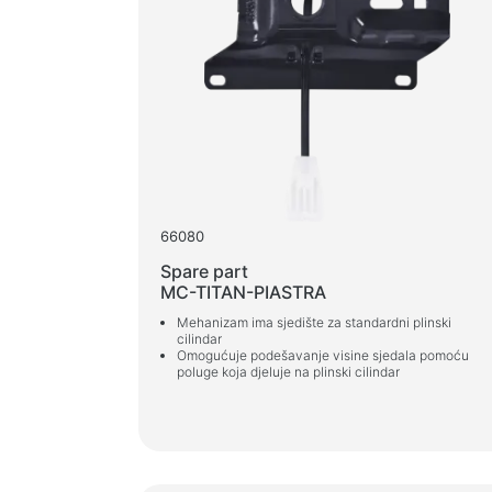
Zvučnički sustavi
Zvučnički sustavi 5.1
Soundbarovi
Zvučnički sustavi 2.1
Radioprijemnici
Zvučnici za nezaboravne zabave
Zvučnički sustavi 2.0
66080
Gramofoni
Spare part
Zvučnički sustavi 1.0
MC-TITAN-PIASTRA
Mehanizam ima sjedište za standardni plinski
Serija opreme za igre
cilindar
Omogućuje podešavanje visine sjedala pomoću
Gaming volani
poluge koja djeluje na plinski cilindar
Stolice za igre
Kombinacije za igre
Gaming zvučnici