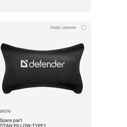
Dodaj i usporedi
66076
Spare part
TITAN PILLOW-TYPE1