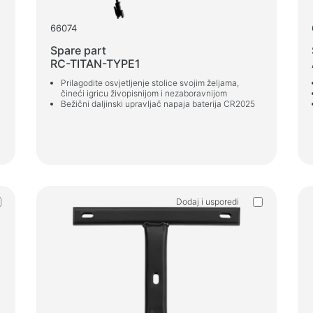
66074
Spare part
RC-TITAN-TYPE1
Prilagodite osvjetljenje stolice svojim željama,
čineći igricu živopisnijom i nezaboravnijom
Bežični daljinski upravljač napaja baterija CR2025
Dodaj i usporedi