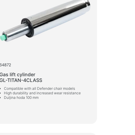
tva za beskontaktno čišćenje
vi, pjene, gelovi
e maramice
tivno bavljenje sportom
ljke
ska oprema
64872
 prostor i kućni namještaj
Gas lift cylinder
vi za dom i ured
GL-TITAN-4CLASS
 za stolove
Compatible with all Defender chair models
High durability and increased wear resistance
i za kavu
Duljina hoda 100 mm
 stolice
ce za dom i ured
i za igru
g stolice