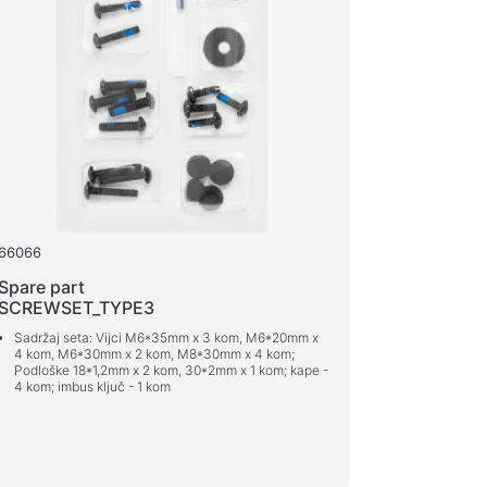
66066
Spare part
SCREWSET_TYPE3
Sadržaj seta: Vijci M6*35mm x 3 kom, M6*20mm x
4 kom, M6*30mm x 2 kom, M8*30mm x 4 kom;
Podloške 18*1,2mm x 2 kom, 30*2mm x 1 kom; kape -
4 kom; imbus ključ - 1 kom