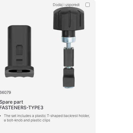
Dodaj i usporedi
hold products
 vješalice za odjeću
rajte proizvode
eri
66079
Spare part
FASTENERS-TYPE3
The set includes a plastic T-shaped backrest holder,
a bolt-knob and plastic clips