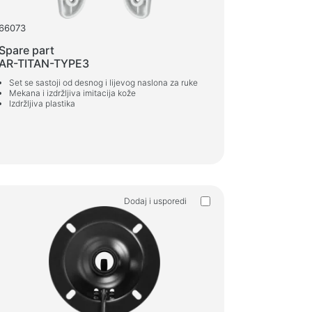
66073
Spare part
AR-TITAN-TYPE3
Set se sastoji od desnog i lijevog naslona za ruke
Mekana i izdržljiva imitacija kože
Izdržljiva plastika
Dodaj i usporedi