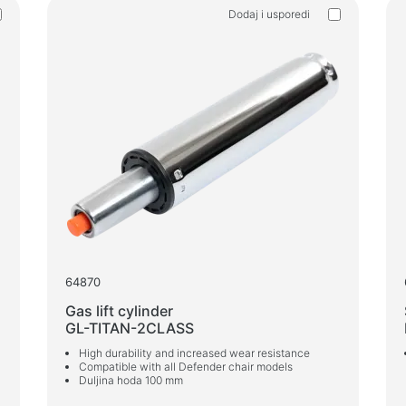
Čitači kartica i USB čvorišta
Dodaj i usporedi
Kablovi audio/video
House
Adapteri
Podne
Auto uređaji
Testi
Držači
Masaž
Punjači za auto
Auto koji
64870
Gas lift cylinder
GL-TITAN-2CLASS
High durability and increased wear resistance
Compatible with all Defender chair models
Duljina hoda 100 mm