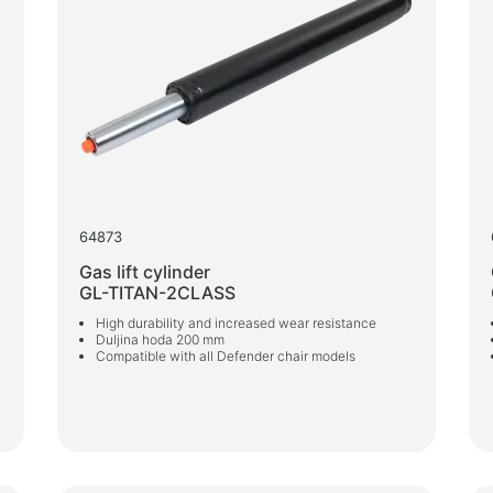
Zaštita elektronapajanja
Sreds
Produžni kabeli za napajanje
Spreje
Zaštita od napona
Vlažn
Razvodnici
Stabilizatori napona
Za ak
Razdjelnik utikača
svjeti
Automatski regulatori napona
Sport
64873
Punjači, adapteri
Radni
Gas lift cylinder
Baterije
Stolo
GL-TITAN-2CLASS
Punjači za auto
Okviri
High durability and increased wear resistance
Duljina hoda 200 mm
Punjači mrežni
Stolić
Compatible with all Defender chair models
Barske
Kablovi i adapteri
Stoli
Kablovi USB
Stolov
Mrežni kabeli
Gamin