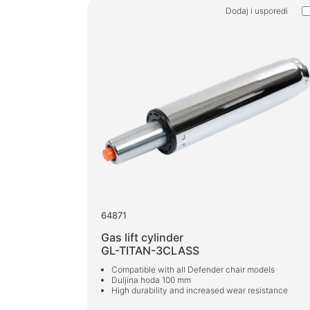
Gaming podloge za miša
Dodaj i usporedi
Gaming tipkovnice
Slušalice za igrice
Gamepads
Gaming miševi
Mikrofoni za streaming igara
Stolovi za igru
64871
Gas lift cylinder
GL-TITAN-3CLASS
Compatible with all Defender chair models
Duljina hoda 100 mm
High durability and increased wear resistance