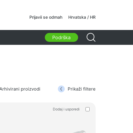
kamere
Prijavii se odmah
Hrvatska / HR
kamere
Podrška
i, torbe, držači, ostali dodaci
ske torbe
 za laptope
i ruksaci za laptope
ruksaci
i na kotačićima
Arhivirani proizvodi
Prikaži filtere
 za organizaciju
i za auto
Dodaj i usporedi
ci za učenje i slobodno vrijeme
tva za čišćenje