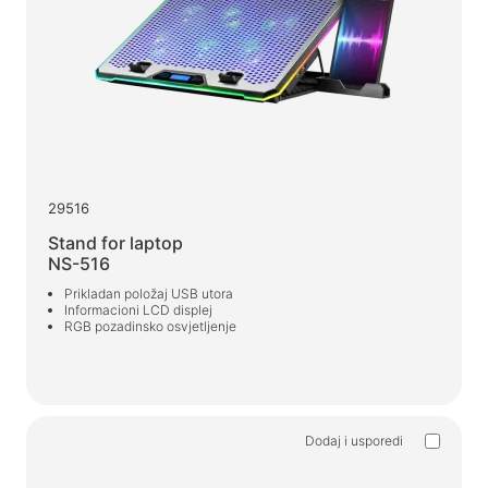
Web-kamere
Web-kamere
Ruksaci, torbe, držači, ostali dodaci
Sportske torbe
Stalci za laptope
Torbe i ruksaci za laptope
29516
Putni ruksaci
Stand for laptop
Koferi na kotačićima
NS-516
Torbe za organizaciju
Prikladan položaj USB utora
Informacioni LCD displej
Držači za auto
RGB pozadinsko osvjetljenje
Ruksaci za učenje i slobodno vrijeme
Sredstva za čišćenje
Dodaj i usporedi
Sredstva za beskontaktno čišćenje
Sprejevi, pjene, gelovi