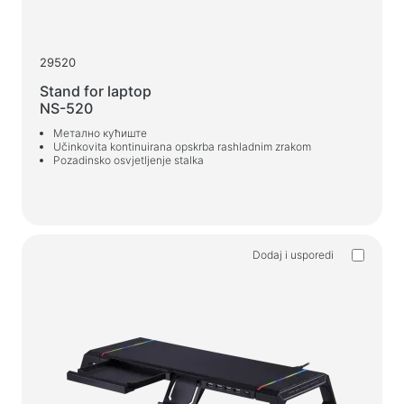
Stolice za igre
29520
Komponente računala
Stand for laptop
PSU
NS-520
Kućišta za računala
Метално кућиште
Učinkovita kontinuirana opskrba rashladnim zrakom
Pozadinsko osvjetljenje stalka
Zaštita elektronapajanja
Produžni kabeli za napajanje
Zaštita od napona
Razvodnici
Dodaj i usporedi
Stabilizatori napona
Razdjelnik utikača
Automatski regulatori napona
Punjači, adapteri
Baterije