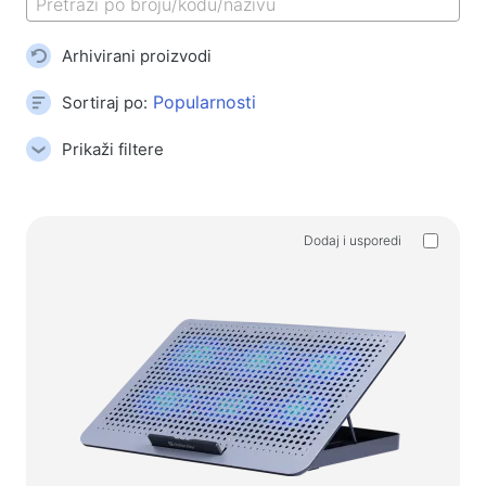
Gaming podloge za miša
Gaming tipkovnice
Arhivirani proizvodi
Slušalice za igrice
Gamepads
Sortiraj po:
Gaming miševi
Prikaži filtere
Mikrofoni za streaming igara
Stolovi za igru
Dodaj i usporedi
Gaming uređaji
Gamepads
Gaming volani
Namještaj za igre i dodaci
Pribor i rezervni dijelovi za stolice
Podni tepisi za igru
Stolovi za igru