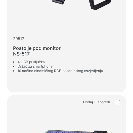
Punjači za auto
Punjači mrežni
Kablovi i adapteri
29517
Kablovi USB
Postolje pod monitor
Mrežni kabeli
NS-517
Čitači kartica i USB čvorišta
4 USB priključka
Držač za smartphone
Kablovi audio/video
10 načina dinamičkog RGB pozadinskog osvjetljenja
Adapteri
Auto uređaji
Držači
Dodaj i usporedi
Punjači za auto
Auto koji