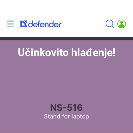
Miševi, podloge, tipkovnice, setove
Setovi (tipkovnica + miš)
Računalni miš
Podloge za miš
Učinkovito hlađenje!
Tipkovnice
Slušalice, slušalice, mikrofoni
Lavalier mikrofoni
Computer microphones
Bežične slušalice
Slušalice za mobilne uređaje
NS-516
Računalne slušalice
Stand for laptop
Slušalice s mikrofonom