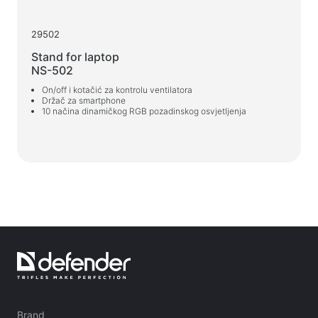
29502
Stand for laptop
NS-502
On/off i kotačić za kontrolu ventilatora
Držač za smartphone
10 načina dinamičkog RGB pozadinskog osvjetljenja
Brand