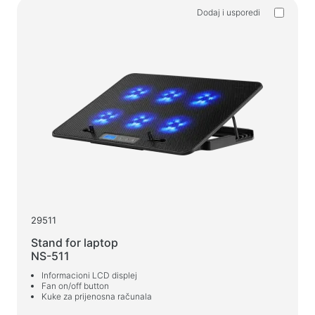
Household products
Dodaj i usporedi
Podne vješalice za odjeću
Testirajte proizvode
Masažeri
29511
Stand for laptop
NS-511
Informacioni LCD displej
Fan on/off button
Kuke za prijenosna računala