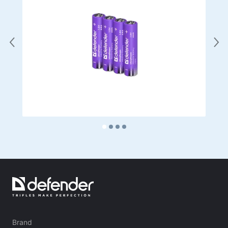
Household products
Podne vješalice za odjeću
Testirajte proizvode
Masažeri
Brand