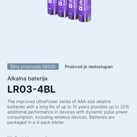
Zvučnički sustavi
Zvučnički sustavi 5.1
Soundbarovi
Zvučnički sustavi 2.1
Radioprijemnici
Zvučnici za nezaboravne zabave
Zvučnički sustavi 2.0
Šifra proizvoda 56025
Proizvod je nedostupan
Gramofoni
Zvučnički sustavi 1.0
Alkalna baterija
LR03-4BL
Serija opreme za igre
Gaming volani
The improved UltraPower series of AAA-size alkaline
batteries with a long life of up to 10 years provides up to 20%
Stolice za igre
additional performance in devices with dynamic pulse power
consumption, including wireless devices. Batteries are
Kombinacije za igre
packaged in a 4-pack blister.
Gaming zvučnici