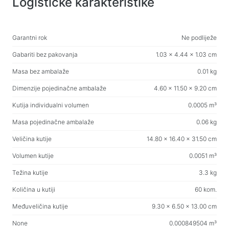
Logističke karakteristike
Web-kamere
Web-kamere
Garantni rok
Ne podliježe
Ruksaci, torbe, držači, ostali dodaci
Gabariti bez pakovanja
1.03 x 4.44 x 1.03 cm
Sportske torbe
Masa bez ambalaže
0.01 kg
Stalci za laptope
Dimenzije pojedinačne ambalaže
4.60 x 11.50 x 9.20 cm
Torbe i ruksaci za laptope
Putni ruksaci
Kutija individualni volumen
0.0005 m³
Koferi na kotačićima
Masa pojedinačne ambalaže
0.06 kg
Torbe za organizaciju
Veličina kutije
14.80 x 16.40 x 31.50 cm
Držači za auto
Volumen kutije
0.0051 m³
Ruksaci za učenje i slobodno vrijeme
Težina kutije
3.3 kg
Količina u kutiji
60 kom.
Sredstva za čišćenje
Međuveličina kutije
9.30 x 6.50 x 13.00 cm
Sredstva za beskontaktno čišćenje
None
0.000849504 m³
Sprejevi, pjene, gelovi