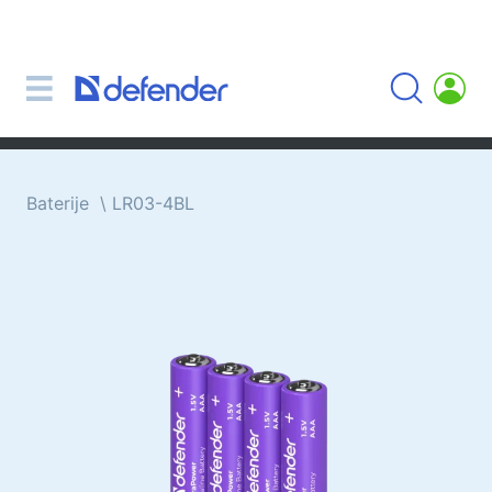
Miševi, podloge, tipkovnice, setove
Setovi (tipkovnica + miš)
Računalni miš
Podloge za miš
Tipkovnice
Baterije
LR03-4BL
Slušalice, slušalice, mikrofoni
Lavalier mikrofoni
Computer microphones
Bežične slušalice
Slušalice za mobilne uređaje
Računalne slušalice
Slušalice s mikrofonom