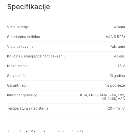
Specifikacije
Punjači za auto
Punjači mrežni
Vrsta baterije
Alkalni
Kablovi i adapteri
Standardna veličina
AAA (LR03)
Kablovi USB
Vrsta pakovanja
Pakiranje
Mrežni kabeli
Količina u maloprodajnom pakiranju
4 kom.
Čitači kartica i USB čvorišta
Izlazni napon
1.5 V
Kablovi audio/video
Service life
10 godina
Adapteri
Garantni rok
Ne podliježe
Auto uređaji
Interchangeability
K3A, LR03, AM4, 24A, E92,
MN2400, AAA
Držači
Temperatura skladištenja
-20—45 °С
Punjači za auto
Auto koji