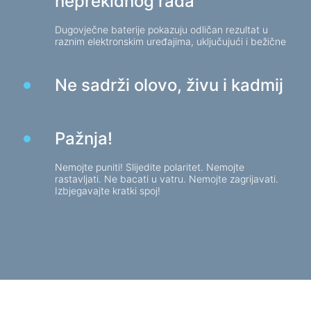
neprekidnog rada
Stolice za igre
Dugovječne baterije pokazuju odličan rezultat u
raznim elektronskim uređajima, uključujući i bežične
Komponente računala
PSU
Ne sadrži olovo, živu i kadmij
Kućišta za računala
Zaštita elektronapajanja
Pažnja!
Produžni kabeli za napajanje
Nemojte puniti! Slijedite polaritet. Nemojte
Zaštita od napona
rastavljati. Ne bacati u vatru. Nemojte zagrijavati.
Razvodnici
Izbjegavajte kratki spoj!
Stabilizatori napona
Razdjelnik utikača
Automatski regulatori napona
Punjači, adapteri
Baterije