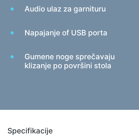
Audio ulaz za garnituru
Punjači za auto
Punjači mrežni
Napajanje of USB porta
Kablovi i adapteri
Kablovi USB
Mrežni kabeli
Gumene noge sprečavaju
Čitači kartica i USB čvorišta
klizanje po površini stola
Kablovi audio/video
Adapteri
Auto uređaji
Držači
Punjači za auto
Auto koji
Specifikacije