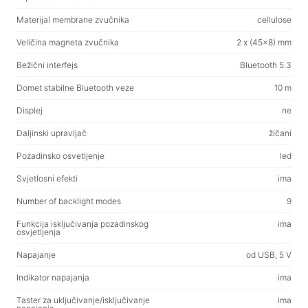
Vlažne maramice
Materijal membrane zvučnika
cellulose
Veličina magneta zvučnika
2 x (45x8) mm
Za aktivno bavljenje sportom
Bežični interfejs
Bluetooth 5.3
svjetiljke
Domet stabilne Bluetooth veze
10 m
Sportska oprema
Displej
ne
Radni prostor i kućni namještaj
Daljinski upravljač
žičani
Stolovi za dom i ured
Pozadinsko osvetljenje
led
Okviri za stolove
Svjetlosni efekti
ima
Stolići za kavu
Number of backlight modes
9
Barske stolice
Funkcija isključivanja pozadinskog
ima
Stolice za dom i ured
osvjetljenja
Stolovi za igru
Napajanje
od USB, 5 V
Gaming stolice
Indikator napajanja
ima
Taster za uključivanje/isključivanje
ima