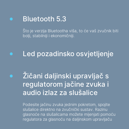
Stolice za igre
Bluetooth 5.3
Komponente računala
PSU
Što je verzija Bluetootha viša, to će vaš zvučnik biti
bolji, stabilniji i ekonomičniji.
Kućišta za računala
Led pozadinsko osvjetljenje
Zaštita elektronapajanja
Produžni kabeli za napajanje
Zaštita od napona
Žičani daljinski upravljač s
Razvodnici
regulatorom jačine zvuka i
Stabilizatori napona
audio izlaz za slušalice
Razdjelnik utikača
Automatski regulatori napona
Podesite jačinu zvuka jednim pokretom, spojite
slušalice direktno na zvučnički sustav. Razinu
glasnoće na slušalicama možete mijenjati pomoću
regulatora za glasnoću na daljinskom upravljaču
Punjači, adapteri
Baterije