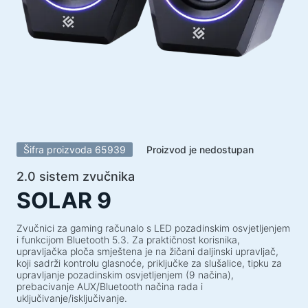
Zvučnički sustavi
Zvučnički sustavi 5.1
Soundbarovi
Zvučnički sustavi 2.1
Radioprijemnici
Zvučnici za nezaboravne zabave
Zvučnički sustavi 2.0
Šifra proizvoda 65939
Proizvod je nedostupan
Gramofoni
Zvučnički sustavi 1.0
2.0 sistem zvučnika
SOLAR 9
Serija opreme za igre
Gaming volani
Zvučnici za gaming računalo s LED pozadinskim osvjetljenjem
i funkcijom Bluetooth 5.3. Za praktičnost korisnika,
Stolice za igre
upravljačka ploča smještena je na žičani daljinski upravljač,
koji sadrži kontrolu glasnoće, priključke za slušalice, tipku za
Kombinacije za igre
upravljanje pozadinskim osvjetljenjem (9 načina),
prebacivanje AUX/Bluetooth načina rada i
Gaming zvučnici
uključivanje/isključivanje.