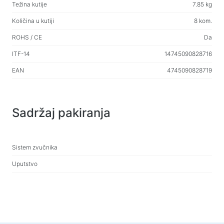
Težina kutije
7.85 kg
Količina u kutiji
8 kom.
ROHS / CE
Da
ITF-14
14745090828716
EAN
4745090828719
Sadržaj pakiranja
Sistem zvučnika
Uputstvo