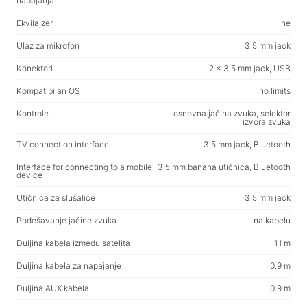
Household products
napajanja
Podne vješalice za odjeću
Ekvilajzer
ne
Ulaz za mikrofon
3,5 mm jack
Testirajte proizvode
Konektori
2 x 3,5 mm jack, USB
Masažeri
Kompatibilan OS
no limits
Kontrole
osnovna jačina zvuka, selektor
izvora zvuka
TV connection interface
3,5 mm jack, Bluetooth
Interface for connecting to a mobile
3,5 mm banana utičnica, Bluetooth
device
Utičnica za slušalice
3,5 mm jack
Podešavanje jačine zvuka
na kabelu
Duljina kabela između satelita
1.1 m
Duljina kabela za napajanje
0.9 m
Duljina AUX kabela
0.9 m