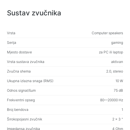
Web-kamere
Web-kamere
Sustav zvučnika
Ruksaci, torbe, držači, ostali dodaci
Vrsta
Computer speakers
Sportske torbe
Stalci za laptope
Serija
gaming
Torbe i ruksaci za laptope
Mjesto dostave
za PC ili laptop
Putni ruksaci
Vrsta sustava zvučnika
aktivan
Koferi na kotačićima
Zvučna shema
2.0, stereo
Torbe za organizaciju
Ukupna izlazna snaga (RMS)
10 W
Držači za auto
Odnos signal/šum
75 dB
Ruksaci za učenje i slobodno vrijeme
Frekventni opseg
80—20000 Hz
Sredstva za čišćenje
Broj bendova
1
Sredstva za beskontaktno čišćenje
Širokopojasni zvučnik
2 x 3 "
Sprejevi, pjene, gelovi
Impedansa zvučnika
4 Ohm