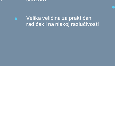
Čitači kartica i USB čvorišta
Kablovi audio/video
House
Velika veličina za praktičan
Adapteri
Podne
rad čak i na niskoj razlučivosti
Auto uređaji
Testi
Držači
Masaž
Punjači za auto
Auto koji