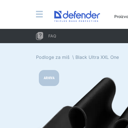
Miševi, podloge, tipkovnice, setove
Proizvo
Setovi (tipkovnica + miš)
Računalni miš
FAQ
Podloge za miš
Tipkovnice
Podloge za miš
Black Ultra XXL One
Slušalice, slušalice, mikrofoni
Lavalier mikrofoni
ARHIVA
Computer microphones
Bežične slušalice
Slušalice za mobilne uređaje
Računalne slušalice
Slušalice s mikrofonom