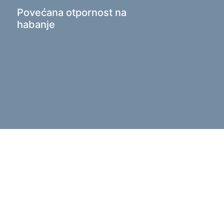
Povećana otpornost na
habanje
hold products
 vješalice za odjeću
rajte proizvode
eri