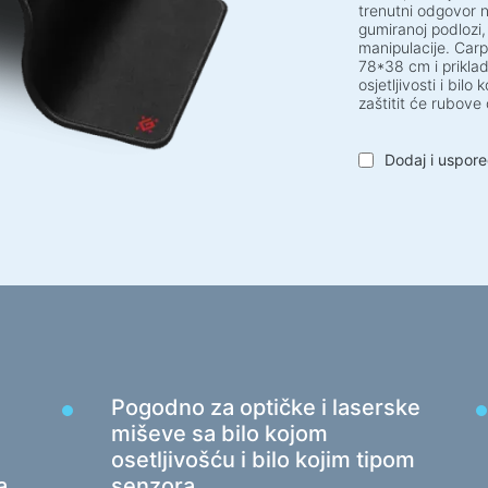
Zaštita elektronapajanja
Sreds
trenutni odgovor n
gumiranoj podlozi,
Produžni kabeli za napajanje
Spreje
manipulacije. Car
Zaštita od napona
78*38 cm i priklad
Vlažn
osjetljivosti i bi
Razvodnici
zaštitit će rubove
Stabilizatori napona
Za ak
Dodaj i uspore
Razdjelnik utikača
svjeti
Automatski regulatori napona
Sport
Punjači, adapteri
Radni
Baterije
Stolo
Punjači za auto
Okviri
Punjači mrežni
Stolić
Barske
Pogodno za optičke i laserske
Kablovi i adapteri
Stoli
miševe sa bilo kojom
Kablovi USB
Stolov
osetljivošću i bilo kojim tipom
Mrežni kabeli
a
senzora
Gamin