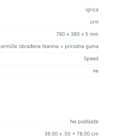
igrica
crni
780 х 380 х 5 mm
termički obrađena tkanina + prirodna guma
Speed
ne
Ne podliježe
38.00 x .50 x 78.00 cm