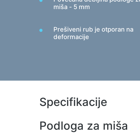
Gaming podloge za miša
miša - 5 mm
Gaming tipkovnice
Slušalice za igrice
Prešiveni rub je otporan na
Gamepads
deformacije
Gaming miševi
Mikrofoni za streaming igara
Stolovi za igru
Specifikacije
Podloga za miša