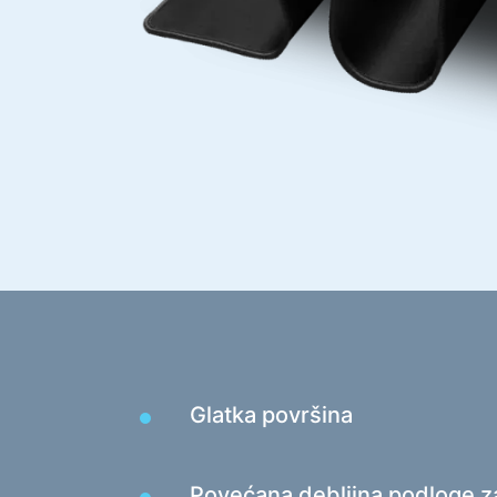
Zvučnički sustavi
Zvučnički sustavi 5.1
Soundbarovi
Zvučnički sustavi 2.1
Radioprijemnici
Zvučnici za nezaboravne zabave
Zvučnički sustavi 2.0
Gramofoni
Zvučnički sustavi 1.0
Serija opreme za igre
Gaming volani
Stolice za igre
Glatka površina
Kombinacije za igre
Gaming zvučnici
Povećana debljina podloge z