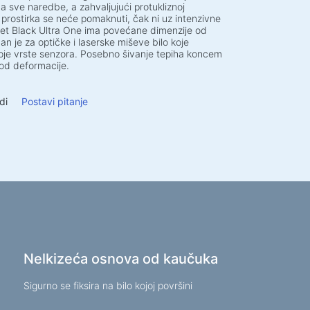
tva za beskontaktno čišćenje
a sve naredbe, a zahvaljujući protukliznoj
 prostirka se neće pomaknuti, čak ni uz intenzivne
vi, pjene, gelovi
pet Black Ultra One ima povećane dimenzije od
an je za optičke i laserske miševe bilo koje
e maramice
lo koje vrste senzora. Posebno šivanje tepiha koncem
 od deformacije.
tivno bavljenje sportom
di
Postavi pitanje
ljke
ska oprema
 prostor i kućni namještaj
vi za dom i ured
 za stolove
i za kavu
 stolice
Nelkizeća osnova od kaučuka
ce za dom i ured
i za igru
Sigurno se fiksira na bilo kojoj površini
g stolice