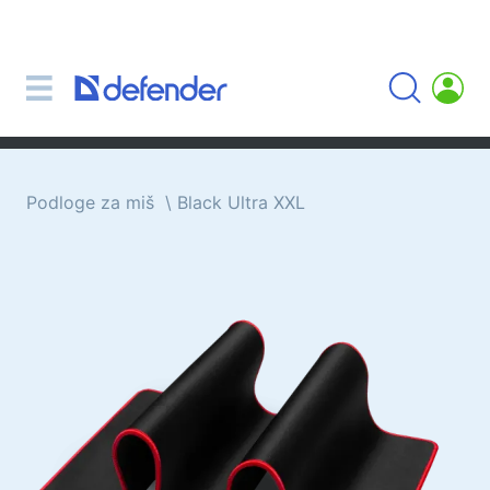
Miševi, podloge, tipkovnice, setove
Setovi (tipkovnica + miš)
Računalni miš
Podloge za miš
Tipkovnice
Podloge za miš
Black Ultra XXL
Slušalice, slušalice, mikrofoni
Lavalier mikrofoni
Computer microphones
Bežične slušalice
Slušalice za mobilne uređaje
Računalne slušalice
Slušalice s mikrofonom