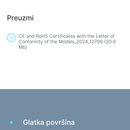
Gaming podloge za miša
Gaming tipkovnice
Preuzmi
Slušalice za igrice
Gamepads
Gaming miševi
CE and RoHS Сertificates with the Letter of
Conformity of the Models_2024_12700 (20.0
Mikrofoni za streaming igara
Mb)
Stolovi za igru
Gaming uređaji
Gamepads
Gaming volani
Namještaj za igre i dodaci
Pribor i rezervni dijelovi za stolice
Podni tepisi za igru
Glatka površina
Stolovi za igru