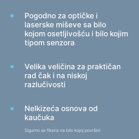
Stolice za igre
Pogodno za optičke i
Komponente računala
laserske miševe sa bilo
PSU
kojom osetljivošću i bilo kojim
Kućišta za računala
tipom senzora
Zaštita elektronapajanja
Velika veličina za praktičan
Produžni kabeli za napajanje
rad čak i na niskoj
Zaštita od napona
razlučivosti
Razvodnici
Stabilizatori napona
Razdjelnik utikača
Nelkizeća osnova od
Automatski regulatori napona
kaučuka
Punjači, adapteri
Sigurno se fiksira na bilo kojoj površini
Baterije