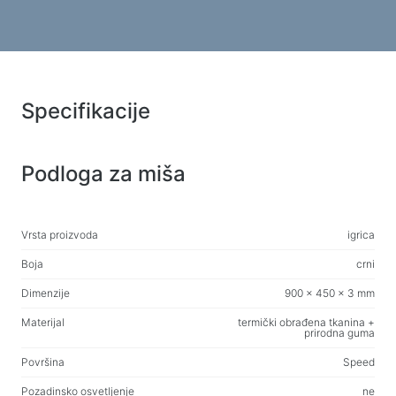
Web-kamere
Web-kamere
Ruksaci, torbe, držači, ostali dodaci
Sportske torbe
Specifikacije
Stalci za laptope
Torbe i ruksaci za laptope
Podloga za miša
Putni ruksaci
Koferi na kotačićima
Torbe za organizaciju
Vrsta proizvoda
igrica
Držači za auto
Boja
crni
Ruksaci za učenje i slobodno vrijeme
Dimenzije
900 x 450 x 3 mm
Materijal
termički obrađena tkanina +
prirodna guma
Sredstva za čišćenje
Sredstva za beskontaktno čišćenje
Površina
Speed
Sprejevi, pjene, gelovi
Pozadinsko osvetljenje
ne