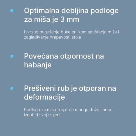
Punjači za auto
Optimalna debljina podloge
Punjači mrežni
za miša je 3 mm
Izvrsno prigušenje buke prilikom spuštanja miša i
Kablovi i adapteri
zaglađivanje hrapavosti stola
Kablovi USB
Mrežni kabeli
Povećana otpornost na
Čitači kartica i USB čvorišta
habanje
Kablovi audio/video
Adapteri
Prešiveni rub je otporan na
Auto uređaji
deformacije
Držači
Podloga za miša trajat će mnogo duže i neće
Punjači za auto
izgubiti svoj izgled
Auto koji