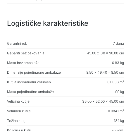
Vlažne maramice
Za aktivno bavljenje sportom
Logističke karakteristike
svjetiljke
Sportska oprema
Garantni rok
7 dana
Gabariti bez pakovanja
45.00 x .30 x 90.00 cm
Radni prostor i kućni namještaj
Stolovi za dom i ured
Masa bez ambalaže
0.83 kg
Okviri za stolove
Dimenzije pojedinačne ambalaže
8.50 x 49.40 x 8.50 cm
Stolići za kavu
Kutija individualni volumen
0.0036 m³
Barske stolice
Masa pojedinačne ambalaže
1.00 kg
Stolice za dom i ured
Veličina kutije
36.00 x 52.00 x 45.00 cm
Stolovi za igru
Volumen kutije
0.0841 m³
Gaming stolice
Težina kutije
18.1 kg
Količina u kutiji
20 kom.