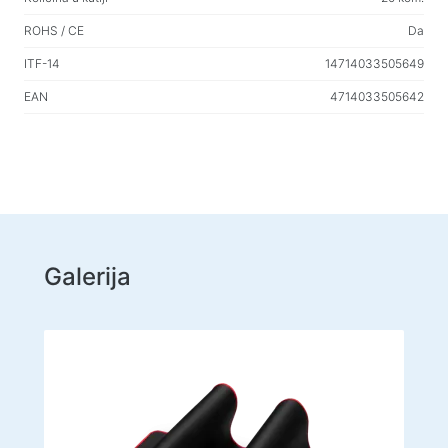
Household products
Podne vješalice za odjeću
ROHS / CE
Da
ITF-14
14714033505649
Testirajte proizvode
EAN
4714033505642
Masažeri
Galerija