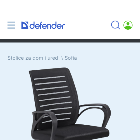
Miševi, podloge, tipkovnice, setove
Setovi (tipkovnica + miš)
Računalni miš
Podloge za miš
Tipkovnice
Stolice za dom i ured
Sofia
Slušalice, slušalice, mikrofoni
Lavalier mikrofoni
Computer microphones
Bežične slušalice
Slušalice za mobilne uređaje
Računalne slušalice
Slušalice s mikrofonom