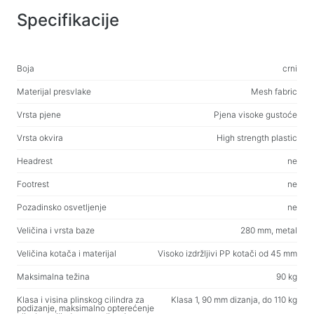
Web-kamere
Specifikacije
Web-kamere
Ruksaci, torbe, držači, ostali dodaci
Boja
crni
Sportske torbe
Materijal presvlake
Mesh fabric
Stalci za laptope
Vrsta pjene
Pjena visoke gustoće
Torbe i ruksaci za laptope
Vrsta okvira
High strength plastic
Putni ruksaci
Headrest
ne
Koferi na kotačićima
Footrest
ne
Torbe za organizaciju
Držači za auto
Pozadinsko osvetljenje
ne
Ruksaci za učenje i slobodno vrijeme
Veličina i vrsta baze
280 mm, metal
Veličina kotača i materijal
Visoko izdržljivi PP kotači od 45 mm
Sredstva za čišćenje
Maksimalna težina
90 kg
Sredstva za beskontaktno čišćenje
Klasa i visina plinskog cilindra za
Klasa 1, 90 mm dizanja, do 110 kg
Sprejevi, pjene, gelovi
podizanje, maksimalno opterećenje