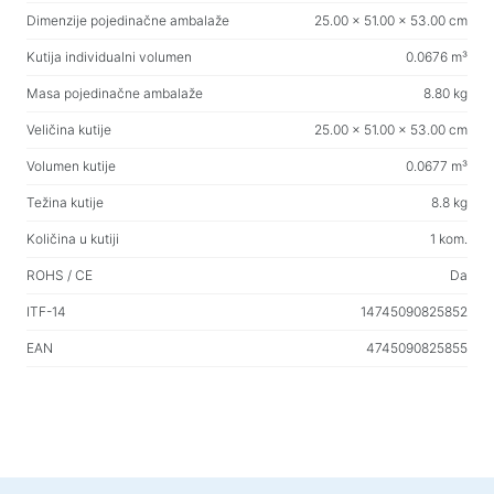
Household products
Dimenzije pojedinačne ambalaže
25.00 x 51.00 x 53.00 cm
Podne vješalice za odjeću
Kutija individualni volumen
0.0676 m³
Testirajte proizvode
Masa pojedinačne ambalaže
8.80 kg
Masažeri
Veličina kutije
25.00 x 51.00 x 53.00 cm
Volumen kutije
0.0677 m³
Težina kutije
8.8 kg
Količina u kutiji
1 kom.
ROHS / CE
Da
ITF-14
14745090825852
EAN
4745090825855