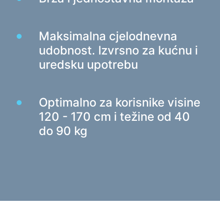
Punjači za auto
Punjači mrežni
Maksimalna cjelodnevna
udobnost. Izvrsno za kućnu i
Kablovi i adapteri
uredsku upotrebu
Kablovi USB
Mrežni kabeli
Čitači kartica i USB čvorišta
Optimalno za korisnike visine
Kablovi audio/video
120 - 170 cm i težine od 40
Adapteri
do 90 kg
Auto uređaji
Držači
Punjači za auto
Auto koji