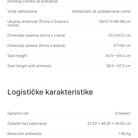
plinskog cilindra za podizanje
Vlažne maramice
Vrsta mehanizma
mehanizam za podešavanje visine
Ukupne dimenzije (Širina x Dubina x
59*57.5*89-98 cm
Za aktivno bavljenje sportom
Visina)
svjetiljke
Dimenzije naslona (širina x visina)
45.5*51.5 cm
Sportska oprema
Dimenzije sjedala (širina x dubina)
47*48 cm
Seat height
40.5—49.5 cm
Radni prostor i kućni namještaj
Stolovi za dom i ured
Seat height with armrests
58.5—67.5 cm
Okviri za stolove
Stolići za kavu
Logističke karakteristike
Barske stolice
Stolice za dom i ured
Stolovi za igru
Garantni rok
6 meseci
Gaming stolice
Gabariti bez pakovanja
57.50 x 98.00 x 59.00 cm
Masa bez ambalaže
7.80 kg