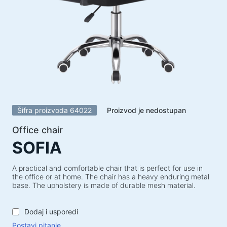
Zvučnički sustavi
Zvučnički sustavi 5.1
Soundbarovi
Zvučnički sustavi 2.1
Radioprijemnici
Zvučnici za nezaboravne zabave
Zvučnički sustavi 2.0
Šifra proizvoda 64022
Proizvod je nedostupan
Gramofoni
Zvučnički sustavi 1.0
Office chair
SOFIA
Serija opreme za igre
Gaming volani
A practical and comfortable chair that is perfect for use in
the office or at home. The chair has a heavy enduring metal
Stolice za igre
base. The upholstery is made of durable mesh material.
Kombinacije za igre
Dodaj i usporedi
Gaming zvučnici
Postavi pitanje