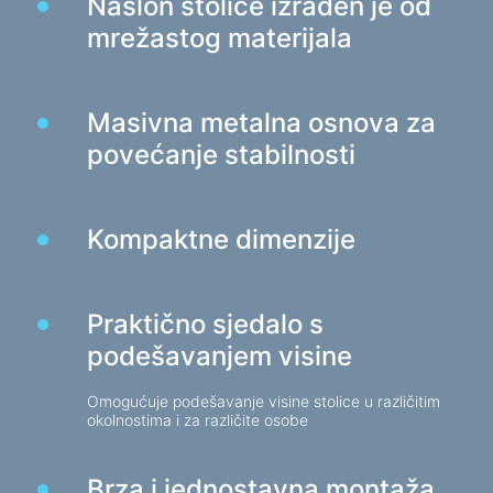
Naslon stolice izrađen je od
Stolice za igre
mrežastog materijala
Komponente računala
PSU
Masivna metalna osnova za
Kućišta za računala
povećanje stabilnosti
Zaštita elektronapajanja
Kompaktne dimenzije
Produžni kabeli za napajanje
Zaštita od napona
Razvodnici
Praktično sjedalo s
Stabilizatori napona
podešavanjem visine
Razdjelnik utikača
Automatski regulatori napona
Omogućuje podešavanje visine stolice u različitim
okolnostima i za različite osobe
Punjači, adapteri
Brza i jednostavna montaža
Baterije