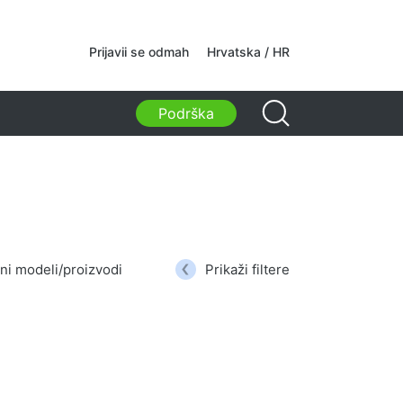
kamere
Prijavii se odmah
Hrvatska / HR
kamere
Podrška
i, torbe, držači, ostali dodaci
ske torbe
 za laptope
i ruksaci za laptope
ruksaci
i na kotačićima
ni modeli/proizvodi
Prikaži filtere
 za organizaciju
i za auto
ci za učenje i slobodno vrijeme
tva za čišćenje